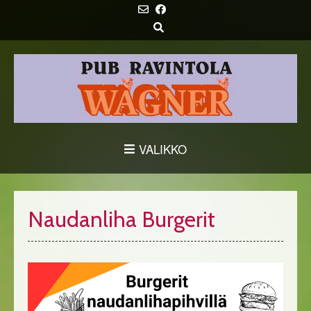
Skip
to
content
VALIKKO
Naudanliha Burgerit