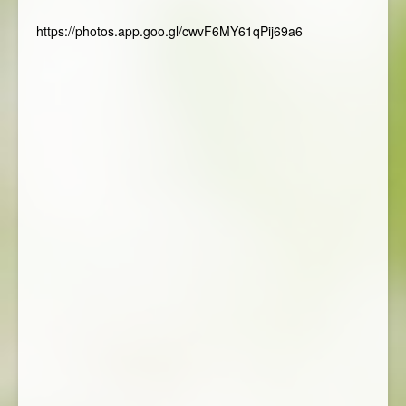
https://photos.app.goo.gl/cwvF6MY61qPij69a6