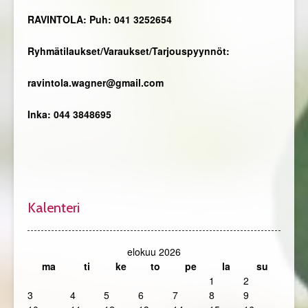
RAVINTOLA: Puh: 041 3252654
Ryhmätilaukset/Varaukset/Tarjouspyynnöt:
ravintola.wagner@gmail.com
Inka: 044 3848695
Kalenteri
elokuu 2026
ma
ti
ke
to
pe
la
su
1
2
3
4
5
6
7
8
9