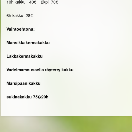
10h kakku 40€ 2kpl 70€
6h kakku 28€
Vaihtoehtona:
Mansikkakermakakku
Lakkakermakakku
Vadelmamoussella täytetty kakku
Marsipaanikakku
suklaakakku 75€/20h