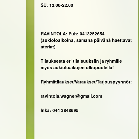
SU: 12.00-22.00
RAVINTOLA: Puh: 0413252654
(aukioloaikoina; samana päivänä haettavat
ateriat)
Tilauksesta eri tilaisuuksiin ja ryhmille
myös aukioloaikojen ulkopuolella!
Ryhmätilaukset/Varaukset/Tarjouspyynnöt:
ravintola.wagner@gmail.com
Inka: 044 3848695