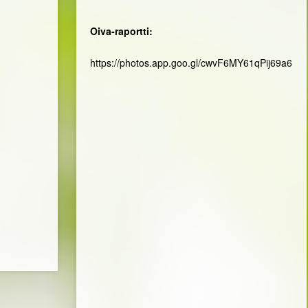
Oiva-raportti:
https://photos.app.goo.gl/cwvF6MY61qPij69a6