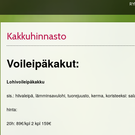
RY
Kakkuhinnasto
Voileipäkakut:
Lohivoileipäkakku
sis.: hiivaleipä, lämminsavulohi, tuorejuusto, kerma, koristeeksi: sal
hinta:
20h: 89€/kpl 2 kpl 159€