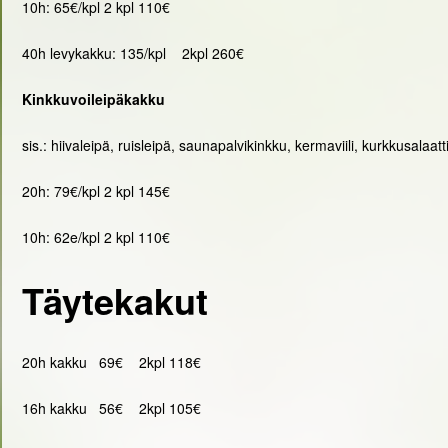
10h: 65€/kpl 2 kpl 110€
40h levykakku: 135/kpl 2kpl 260€
Kinkkuvoileipäkakku
sis.: hiivaleipä, ruisleipä, saunapalvikinkku, kermaviili, kurkkusalaat
20h: 79€/kpl 2 kpl 145€
10h: 62e/kpl 2 kpl 110€
Täytekakut
20h kakku 69€ 2kpl 118€
16h kakku 56€ 2kpl 105€