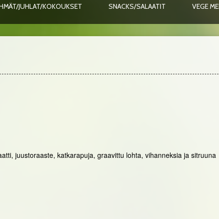
HMÄT/JUHLAT/KOKOUKSET
SNACKS/SALAATIT
VEGE M
aatti, juustoraaste, katkarapuja, graavittu lohta, vihanneksia ja sitruuna