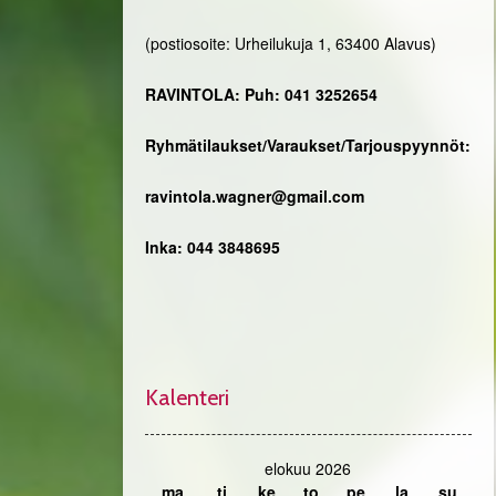
(postiosoite: Urheilukuja 1, 63400 Alavus)
RAVINTOLA: Puh: 041 3252654
Ryhmätilaukset/Varaukset/Tarjouspyynnöt:
ravintola.wagner@gmail.com
Inka: 044 3848695
Kalenteri
elokuu 2026
ma
ti
ke
to
pe
la
su