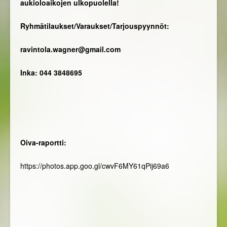
aukioloaikojen ulkopuolella!
Ryhmätilaukset/Varaukset/Tarjouspyynnöt:
ravintola.wagner@gmail.com
Inka: 044 3848695
Oiva-raportti:
https://photos.app.goo.gl/cwvF6MY61qPij69a6