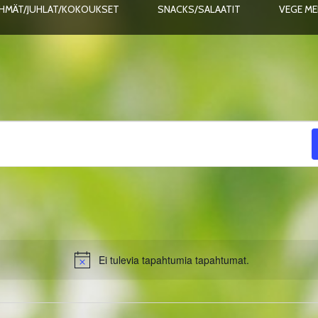
HMÄT/JUHLAT/KOKOUKSET
SNACKS/SALAATIT
VEGE M
Ei tulevia tapahtumia tapahtumat.
Notice