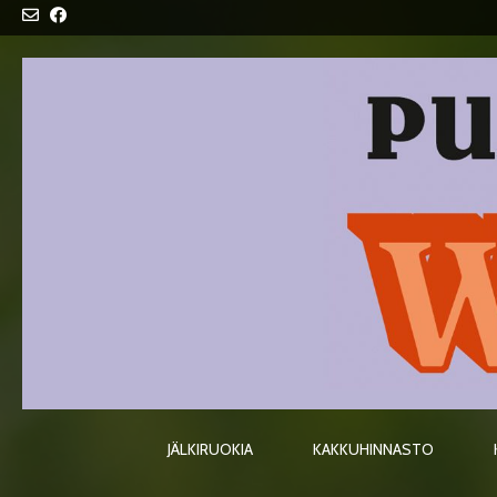
Skip
to
content
JÄLKIRUOKIA
KAKKUHINNASTO