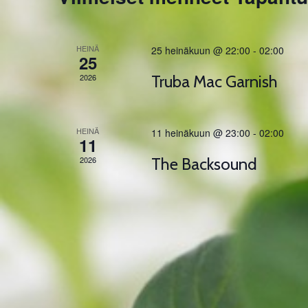
E
t
s
HEINÄ
25 heinäkuun @ 22:00
-
02:00
25
i
2026
Truba Mac Garnish
a
j
a
HEINÄ
11 heinäkuun @ 23:00
-
02:00
11
N
ä
2026
The Backsound
k
y
m
ä
t
n
a