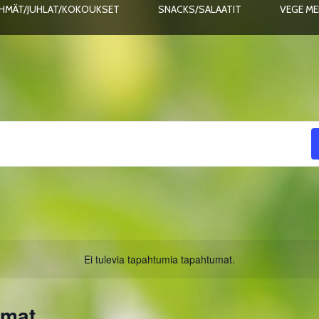
HMÄT/JUHLAT/KOKOUKSET
SNACKS/SALAATIT
VEGE M
Ei tulevia tapahtumia tapahtumat.
umat