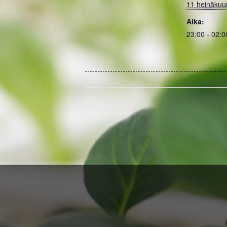
11 heinäkuu
Aika:
23:00 - 02:0