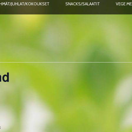
HMÄT/JUHLAT/KOKOUKSET
SNACKS/SALAATIT
VEGE M
nd
: